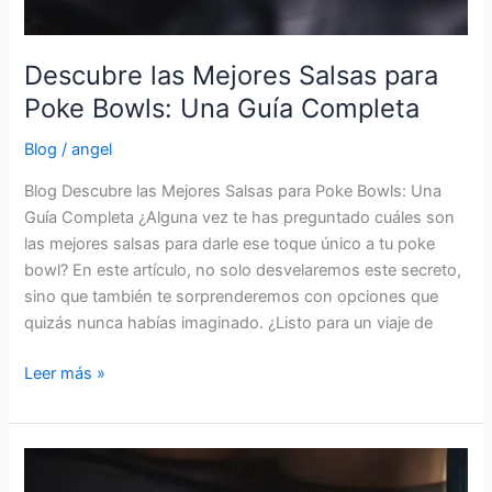
Descubre las Mejores Salsas para
Poke Bowls: Una Guía Completa
Blog
/
angel
Blog Descubre las Mejores Salsas para Poke Bowls: Una
Guía Completa ¿Alguna vez te has preguntado cuáles son
las mejores salsas para darle ese toque único a tu poke
bowl? En este artículo, no solo desvelaremos este secreto,
sino que también te sorprenderemos con opciones que
quizás nunca habías imaginado. ¿Listo para un viaje de
Leer más »
El
Secreto