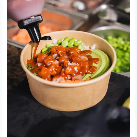
Poke
Bowls:
Una
Guía
Completa