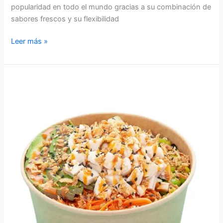
popularidad en todo el mundo gracias a su combinación de
sabores frescos y su flexibilidad
Leer más »
Explorando
las
Nuevas
Tendencias
de
Pokes
en
2024