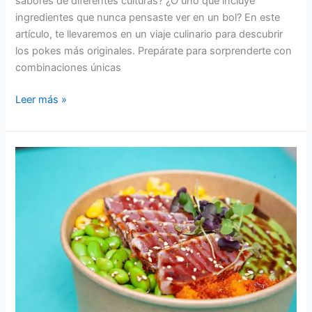
sabores de diferentes culturas? ¿O uno que incluye
ingredientes que nunca pensaste ver en un bol? En este
artículo, te llevaremos en un viaje culinario para descubrir
los pokes más originales. Prepárate para sorprenderte con
combinaciones únicas
Leer más »
La
Importancia
de
los
Productos
Locales
de
Temporada
en
Nuestra