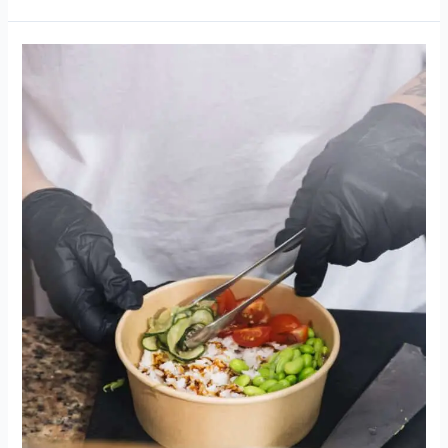
Descubre
cuántas
calorías
contiene
realmente
un
Poke
Bowl