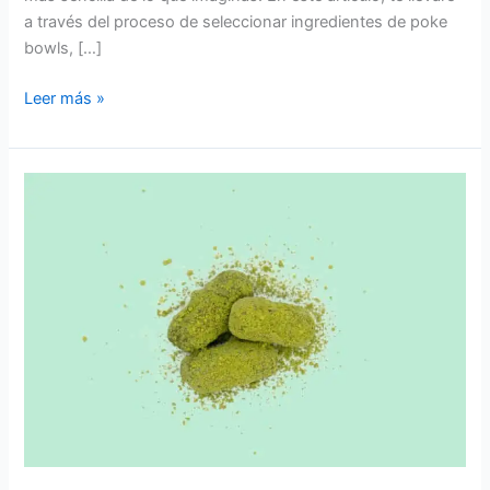
a través del proceso de seleccionar ingredientes de poke
bowls, […]
Leer más »
Descubre
el
Encanto
del
Postre
de
Trufa:
Un
Sabor
Sin
Igual