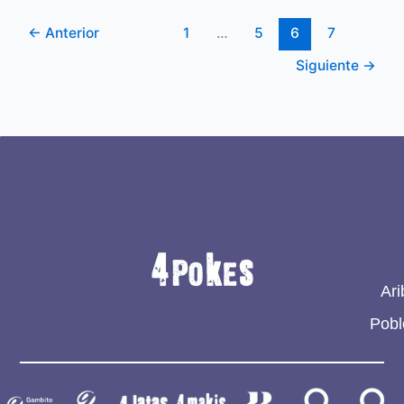
←
Anterior
1
…
5
6
7
Siguiente
→
Ari
Pobl