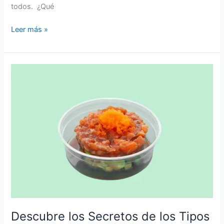
todos. ¿Qué
Leer más »
Descubre
los
Secretos
de
los
Tipos
de
Salmón:
Una
Guía
Completa
Descubre los Secretos de los Tipos