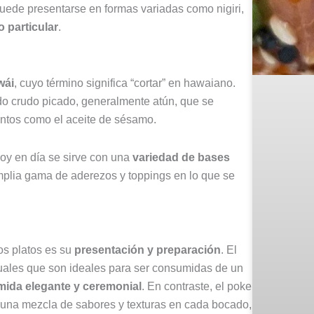
uede presentarse en formas variadas como nigiri,
o particular
.
wái
, cuyo término significa “cortar” en hawaiano.
do crudo picado, generalmente atún, que se
entos como el aceite de sésamo.
hoy en día se sirve con una
variedad de bases
plia gama de aderezos y toppings en lo que se
os platos es su
presentación y preparación
. El
uales que son ideales para ser consumidas de un
mida elegante y ceremonial
. En contraste, el poke
 una mezcla de sabores y texturas en cada bocado,