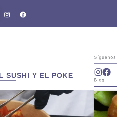
I
F
n
a
s
c
t
e
a
b
g
o
r
o
a
k
Síguenos
m
L SUSHI Y EL POKE
Blog