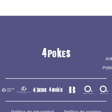
Ari
Pobl